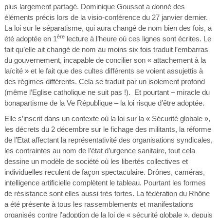
plus largement partagé. Dominique Goussot a donné des
éléments précis lors de la visio-conférence du 27 janvier dernier.
La loi sur le séparatisme, qui aura changé de nom bien des fois, a
ère
été adoptée en 1
lecture à l’heure où ces lignes sont écrites. Le
fait qu’elle ait changé de nom au moins six fois traduit l’embarras
du gouvernement, incapable de concilier son « attachement à la
laïcité » et le fait que des cultes différents se voient assujettis à
des régimes différents. Cela se traduit par un isolement profond
(même l’Eglise catholique ne suit pas !). Et pourtant – miracle du
bonapartisme de la Ve République – la loi risque d’être adoptée.
Elle s’inscrit dans un contexte où la loi sur la « Sécurité globale »,
les décrets du 2 décembre sur le fichage des militants, la réforme
de l’Etat affectant la représentativité des organisations syndicales,
les contraintes au nom de l’état d’urgence sanitaire, tout cela
dessine un modèle de société où les libertés collectives et
individuelles reculent de façon spectaculaire. Drônes, caméras,
intelligence artificielle complètent le tableau. Pourtant les formes
de résistance sont elles aussi très fortes. La fédération du Rhône
a été présente à tous les rassemblements et manifestations
organisés contre l’adoption de la loi de « sécurité globale », depuis