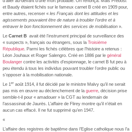
d’aller au-devant d’une mort probable. On renonça. Mais Prébost
et Baudy étaient fichés sur le fameux carnet B créé en 1909 pour,
entre autres, recenser «
les Français dont les attitudes et les
agissements pouvaient être de nature à troubler l’ordre et à
entraver le bon fonctionnement des services de mobilisation
».
Le
Carnet B
avait été l'instrument principal de surveillance des
« suspects », français ou étrangers, sous la
Troisième
République
. Parmi les fichés célèbres que l’histoire a retenus :
Léon Jouhaux et Roger Salengro. Créé en 1886 par le
général
Boulanger
contre les activités d’espionnage, le carnet B fut peu à
peu étendu à tous les individus pouvant troubler l'ordre public ou
s'opposer à la mobilisation nationale.
er
Le 1
août 1914, il fut décidé par le ministre Malvy qu’il ne serait
pas mis en œuvre au déclenchement de la
guerre
, décision prise
semble-t-il pour « amadouer » la CGT au lendemain de
l’assassinat de Jaurès. L’affaire de Flirey montre qu’il n’était en
aucun cas effacé. Il ne fut supprimé qu’en 1947.
«
L’affaire des registres de baptême dans l’Eglise catholique nous l’a