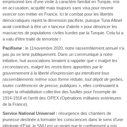
emprisonné lors d’une visite à caractère familial en Turquie, mis
en accusation, acquitté mais toujours sans visa pour revenir
exercer son métier en France. Ici le combat pour les libertés
démocratiques rejoint la dimension pacifiste, puisque Tuna Altinel
avait contribué à être un « lanceur d’alerte » pour dénoncer les
massacres de populations civiles kurdes par la Turquie. Cela lui a
a valu d’être traité de terroriste !
Pacifisme
: le 11novembre 2020, notre rassemblement annuel n’a
pas pu se tenir publiquement. Dans un communiqué à notre
initiative, huit associations tenaient à rappeler que
« malgré les
circonstances, malgré les restrictions apportées par le
gouvernement à la liberté d’expression qui interdisent tous
rassemblements même sous forme réduite, tout dépôt de gerbes,
toutes conférences de presse, publiques
», elles continuaient à
exiger la réhabilitation collective des fusillés pour l’exemple de
1914-1918 et l’arrêt des OPEX (Opérations militaires extérieures
de la France).
Service National Universel :
résurgence des chantiers de
jeunesse destinée à formater les consciences dans le sens d’une
idéologie d’Etat, le SNU est un projet que le confinement a mis