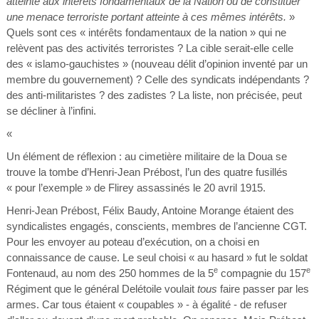
atteinte aux intérêts fondamentaux de la Nation ou de constituer
une menace terroriste portant atteinte à ces mêmes intérêts.
»
Quels sont ces « intérêts fondamentaux de la nation » qui ne
relèvent pas des activités terroristes ? La cible serait-elle celle
des « islamo-gauchistes » (nouveau délit d’opinion inventé par un
membre du gouvernement) ? Celle des syndicats indépendants ?
des anti-militaristes ? des zadistes ? La liste, non précisée, peut
se décliner à l’infini.
«
Un élément de réflexion : au cimetière militaire de la Doua se
trouve la tombe d’Henri-Jean Prébost, l’un des quatre fusillés
« pour l’exemple » de Flirey assassinés le 20 avril 1915.
Henri-Jean Prébost, Félix Baudy, Antoine Morange étaient des
syndicalistes engagés, conscients, membres de l’ancienne CGT.
Pour les envoyer au poteau d’exécution, on a choisi en
connaissance de cause. Le seul choisi « au hasard » fut le soldat
e
e
Fontenaud, au nom des 250 hommes de la 5
compagnie du 157
Régiment que le général Delétoile voulait
tous
faire passer par les
armes. Car tous étaient « coupables » - à égalité - de refuser