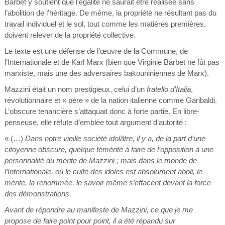
Barbet y soutient que l’égalité ne saurait être réalisée sans
l’abolition de l’héritage. De même, la propriété ne résultant pas du
travail individuel et le sol, tout comme les matières premières,
doivent relever de la propriété collective.
Le texte est une défense de l’œuvre de la Commune, de
l’Internationale et de Karl Marx (bien que Virginie Barbet ne fût pas
marxiste, mais une des adversaires bakouniniennes de Marx).
Mazzini était un nom prestigieux, celui d’un
fratello d’Italia
,
révolutionnaire et « père » de la nation italienne comme Garibaldi.
L’obscure tenancière s’attaquait donc à forte partie. En libre-
penseuse, elle réfute d’emblée tout argument d’autorité :
« (…)
Dans notre vieille société idolâtre, il y a, de la part d’une
citoyenne obscure, quelque témérité à faire de l’opposition à une
personnalité du mérite de Mazzini ; mais dans le monde de
l’Internationale, où le culte des idoles est absolument aboli, le
mérite, la renommée, le savoir même s’effacent devant la force
des démonstrations.
Avant de répondre au manifeste de Mazzini, ce que je me
propose de faire point pour point, il a été répandu sur