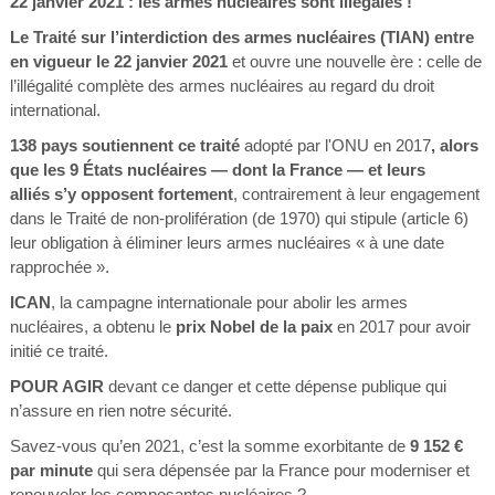
22 janvier 2021 : les armes nucléaires sont illégales !
Le Traité sur l’interdiction des armes nucléaires (TIAN) entre
en vigueur le 22 janvier 2021
et ouvre une nouvelle ère : celle de
l’illégalité complète des armes nucléaires au regard du droit
international.
138 pays soutiennent ce traité
adopté par l'ONU en 2017
, alors
que les 9 États nucléaires — dont la France — et leurs
alliés
s’y opposent fortement
, contrairement à leur engagement
dans le Traité de non-prolifération (de 1970) qui stipule (article 6)
leur obligation à éliminer leurs armes nucléaires « à une date
rapprochée ».
ICAN
, la campagne internationale pour abolir les armes
nucléaires, a obtenu le
prix Nobel de la paix
en 2017 pour avoir
initié ce traité.
POUR AGIR
devant ce danger et cette dépense publique qui
n’assure en rien notre sécurité.
Savez-vous qu’en 2021, c’est la somme exorbitante de
9 152 €
par minute
qui sera dépensée par la France pour moderniser et
renouveler les composantes nucléaires ?