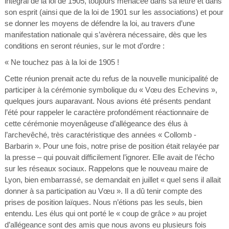
intégral de la loi de 1905, toujours menacée dans sa lettre et dans
son esprit (ainsi que de la loi de 1901 sur les associations) et pour
se donner les moyens de défendre la loi, au travers d’une
manifestation nationale qui s’avèrera nécessaire, dès que les
conditions en seront réunies, sur le mot d’ordre :
« Ne touchez pas à la loi de 1905 !
Cette réunion prenait acte du refus de la nouvelle municipalité de
participer à la cérémonie symbolique du « Vœu des Echevins »,
quelques jours auparavant. Nous avions été présents pendant
l’été pour rappeler le caractère profondément réactionnaire de
cette cérémonie moyenâgeuse d’allégeance des élus à
l’archevêché, très caractéristique des années « Collomb -
Barbarin ». Pour une fois, notre prise de position était relayée par
la presse – qui pouvait difficilement l’ignorer. Elle avait de l’écho
sur les réseaux sociaux. Rappelons que le nouveau maire de
Lyon, bien embarrassé, se demandait en juillet « quel sens il allait
donner à sa participation au Vœu ». Il a dû tenir compte des
prises de position laïques. Nous n’étions pas les seuls, bien
entendu. Les élus qui ont porté le « coup de grâce » au projet
d’allégeance sont des amis que nous avons eu plusieurs fois