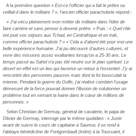
A la première question
« Est-ce l’officier qui a fait le prêtre ou
veillait-il dans le militaire ? »,
l’ancien officier parachutiste répond :
« J’ai vécu pleinement mon métier de militaire dans l’idée de
faire carrière et sans penser à devenir prêtre. »
Puis :
« Quel rôle
ont joué vos séjours aux Tchad, en Centrafrique et en Irak,
comme officier parachutiste ? » « Cela a d’abord été pour moi une
belle expérience humaine. J’ai pu découvrir d’autres cultures, et
vivre des missions assez exaltantes lorsqu’on a 25-30 ans. Le
temps passé au Sahel n’a pas été neutre sur le plan spirituel. Le
désert en effet est un lieu qui favorise un retour à l’essentiel. J’y ai
rencontré des personnes pauvres mais dont la foi bousculait la
mienne. Pendant la guerre du Golfe, j’ai réalisé combien l’usage
démesuré de la force pouvait donner l’illusion de solutionner un
problème tout en semant la haine dans le cœur de millions de
personnes. »
Selon Christian de Germay, général de cavalerie, le papa de
Olivier de Germay, interrogé par le même quotidien : «
Juste
avant de suivre le cours de capitaine à Saumur, il se rend à
l’abbaye bénédictine de Fontgombault (Indre) à la Toussaint, il