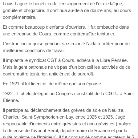
Louis Lagresle bénéficia de l’enseignement de l’école laïque,
gratuite et obligatoire. Il continua au-delà de douze ans, au cours
complémentaire.
Et comme beaucoup d’enfants d’ouvriers, il fut embauché dans
une entreprise de Cours, comme contremaître teinturier.
L’instruction acquise pendant sa scolarité l’aida à militer pour de
meilleures conditions de travail.
Il implanta le syndicat CGT à Cours, adhéra à la Libre Pensée.
Mais la gent patronale ne vit pas d’un bon œil les activités de ce
contremaître teinturier, anticlérical de surcroît.
En 1921, il fut licencié, de même que son épouse.
1922 : il fut élu délégué au Congrès constitutif de la CGTU à Saint-
Etienne.
Il participa au déclenchement des grèves de soie de Neulize,
Charlieu, Saint-Symphorien-en-Lay, entre 1925 et 1925. Jugé
responsable d’incidents entre grévistes et non-grévistes (malgré
la défense de l’avocat Sérol, député-maire de Roanne et par la
suite ministre de l’Intérieur), il fut condamné comme agitateur, le 5