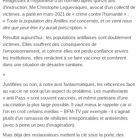
Réagissant à l’hypothèse d’un non-lieu après quinze ans
d’instruction, Me Christophe Leguevaques, avocat d’un collectif de
victimes, a parlé en mars 2021 de « crime contre l’humanité » :
« T
oute la population des Antilles est concernée, et on vient nous
dire que peut-être il y aurait prescription.
»
Résultat aujourd’hui : les populations antillaises sont doublement
victimes. Elles souffrent des conséquences de
l’empoisonnement, et comme elles ont perdu confiance envers
les institutions, elles renâclent à se faire vacciner et sombrent
dans une situation de désastre sanitaire.
«
Justifiées ou non, à notre avis fantasmatiques, les réticences face
au vaccin ne sont qu’un aspect du problème. Les manifestants
« anti-Pass » sont souvent vaccinés, et même partisans d’une
vaccination la plus large possible. Il vaut mieux le rappeler car si
l’on en croit certains medias – BFM-TV par exemple - il s’agirait
plutôt d’un ramassis de nihilistes irresponsables et antisémites
(avec à peine un peu d’exagération).
Mais déjà des restaurateurs mettent la clé sous la porte, des