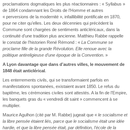
proclamations dogmatiques les plus réactionnaires : « Syllabus »
de 1864 condamnant les Droits de l’Homme et autres
« perversions de la modernité », infaillibilité pontificale en 1870,
pour ne citer qu’elles. Les deux décennies qui précèdent la
Commune sont chargées de sentiments anticléricaux, dans la
continuité d’une tradition plus ancienne. Matthieu Rabbe rappelle
le constat de l’historien René Rémond : «
La Commune se
proclame fille de la grande Révolution. Elle renoue avec la
politique antireligieuse d’une époque de la Convention
. »
A Lyon davantage que dans d’autres villes, le mouvement de
1848 était anticlérical
.
Les enterrements civils, qui se transformaient parfois en
manifestations spontanées, existaient avant 1850. Le refus du
baptême, les cérémonies civiles sont attestés. A la fin de l’Empire,
les banquets gras du « vendredi dit saint » commencent à se
multiplier.
Maurice Agulhon (cité par M. Rabbe) jugeait que «
le socialisme et
la libre pensée étaient liés, parce que le socialisme était une idée
hardie, et que la libre pensée était, par définition, l’école de la