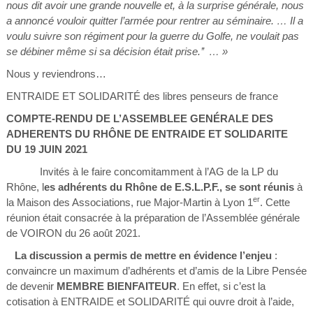
nous dit avoir une grande nouvelle et, à la surprise générale, nous
a annoncé vouloir quitter l’armée pour rentrer au séminaire. … Il a
voulu suivre son régiment pour la guerre du Golfe, ne voulait pas
se débiner même si sa décision était prise.’’ … »
Nous y reviendrons…
ENTRAIDE ET SOLIDARITÉ des libres penseurs de france
COMPTE-RENDU DE L’ASSEMBLEE GENÉRALE DES
ADHERENTS DU RHÔNE DE ENTRAIDE ET SOLIDARITE
DU 19 JUIN 2021
Invités à le faire concomitamment à l’AG de la LP du
Rhône, l
es adhérents du Rhône de E.S.L.P.F., se sont réunis
à
er
la Maison des Associations, rue Major-Martin à Lyon 1
. Cette
réunion était consacrée à la préparation de l’Assemblée générale
de VOIRON du 26 août 2021.
La discussion a permis de mettre en évidence l’enjeu
:
convaincre un maximum d’adhérents et d’amis de la Libre Pensée
de devenir
MEMBRE BIENFAITEUR
. En effet, si c’est la
cotisation à ENTRAIDE et SOLIDARITÉ qui ouvre droit à l’aide,