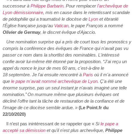
successeur à
Philippe Barbarin
. Pour remplacer
l'archevêque de
Lyon démissionnaire
, mis en cause dans le retentissant scandale
de pédophilie qui a traumatisé le diocèse de
Lyon
et ébranlé
l'Église française jusqu'au
Vatican
, le pape François a nommé
Olivier de Germay
, le discret évêque d'Ajaccio.
Une nomination surprise qui a pris de court tous les pronostics y
compris la conférence des évêques de France qui n'avait pas vu
passer ce nom dans la shortlist des nominables. L'intéressé
confie avoir lui-même été étonné par la proposition. ‘‘J'ai reçu un
appel du nonce le jour de mes 60 ans, c'est-à-dire le
18 septembre. Je l'ai ensuite rencontré à
Paris
où il m'a annoncé
que
le pape m'avait nommé archevêque de Lyon
. Ç'a été une
énorme surprise, pas un seul instant je n'avais imaginé une telle
nomination.’’ On murmure même que plusieurs évêques ont
décliné l'offre tant la tâche de restauration de la confiance et de
l'image de ce diocèse semble ardue. »
(Le Point.fr du
22/10/2020)
Il n’est pas inintéressant de se rappeler que «
Si
le pape a
accepté sa démission
et qu'il n'est plus archevêque,
Philippe