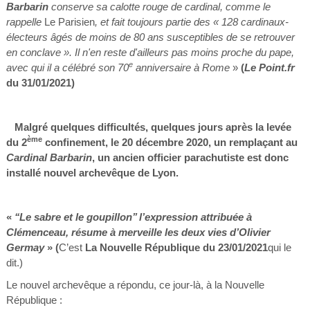
Barbarin
conserve sa calotte rouge de cardinal, comme le
rappelle
Le Parisien
, et fait toujours partie des « 128 cardinaux-
électeurs âgés de moins de 80 ans susceptibles de se retrouver
en conclave ». Il n'en reste d'ailleurs pas moins proche du pape,
e
avec qui il a célébré son 70
anniversaire à Rome
»
(
Le Point.fr
du 31/01/2021)
Malgré quelques difficultés, quelques jours après la levée
ème
du 2
confinement, le 20 décembre 2020, un remplaçant au
Cardinal Barbarin
, un ancien officier parachutiste est donc
installé nouvel archevêque de Lyon.
«
‘‘Le sabre
et
le goupillon’’
l’expression attribuée à
Clémenceau, résume à merveille les deux vies d’Olivier
Germay
»
(
C’est
La Nouvelle République du 23/01/2021
qui le
dit.)
Le nouvel archevêque a répondu, ce jour-là, à la Nouvelle
République :