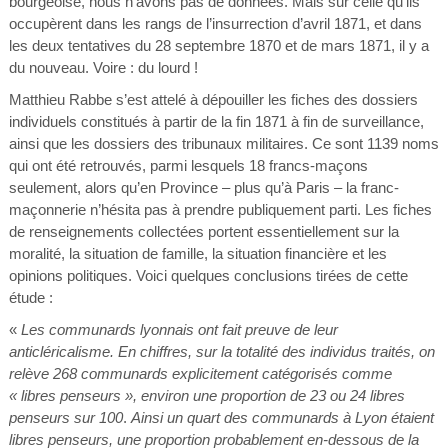
bourgeoise, nous n’avons pas de données. Mais sur celle qu’ils
occupèrent dans les rangs de l’insurrection d’avril 1871, et dans
les deux tentatives du 28 septembre 1870 et de mars 1871, il y a
du nouveau. Voire : du lourd !
Matthieu Rabbe s’est attelé à dépouiller les fiches des dossiers
individuels constitués à partir de la fin 1871 à fin de surveillance,
ainsi que les dossiers des tribunaux militaires. Ce sont 1139 noms
qui ont été retrouvés, parmi lesquels 18 francs-maçons
seulement, alors qu’en Province – plus qu’à Paris – la franc-
maçonnerie n’hésita pas à prendre publiquement parti. Les fiches
de renseignements collectées portent essentiellement sur la
moralité, la situation de famille, la situation financière et les
opinions politiques. Voici quelques conclusions tirées de cette
étude :
«
Les communards lyonnais ont fait preuve de leur
anticléricalisme. En chiffres, sur la totalité des individus traités, on
relève 268 communards explicitement catégorisés comme
« libres penseurs », environ une proportion de 23 ou 24 libres
penseurs sur 100
.
Ainsi un quart des communards à Lyon étaient
libres penseurs, une proportion probablement en-dessous de la