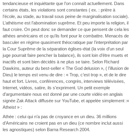
tendancieuse et inquiétante que l’on connaît actuellement. Dans
certains états, les violations sont constantes ( ex. : prière à
l’école, au stade, au travail sous peine de marginalisation sociale).
L’athéisme est l’abomination suprême. Et peu importe la religion, il
faut croire. On peut donc se demander ce que pensent de cela les
athées américains et ce qu’ils font pour le combattre. Menacés de
basculer en régime quasiment théocratique par l’interprétation par
la Cour Suprême de la séparation églises-état (la voix d’un seul
juge pourrait faire pencher la balance), ils sont loin d’être muets et
inactifs et sont bien décidés à ne plus se taire. Selon Richard
Dawkins, auteur du best-seller « The God delusion », ( l’illusion de
Dieu) le temps est venu de dire : « Trop, c’est trop », et de le dire
haut et fort. Livres, conférences, congrès, interviews télévisées,
Internet, vidéos, satire, ils s’expriment. Un petit exemple
d’argumentaire nous est donné par une courte vidéo en anglais
signée Zak Attack diffusée sur YouTube, et appelée simplement :«
Atheist » :
Athée : celui qui n’a pas de croyance en un dieu. 36 millions
d’Américains ne croient pas en un dieu (ce nombre inclut aussi
les agnostiques) selon Barna Research 2004.