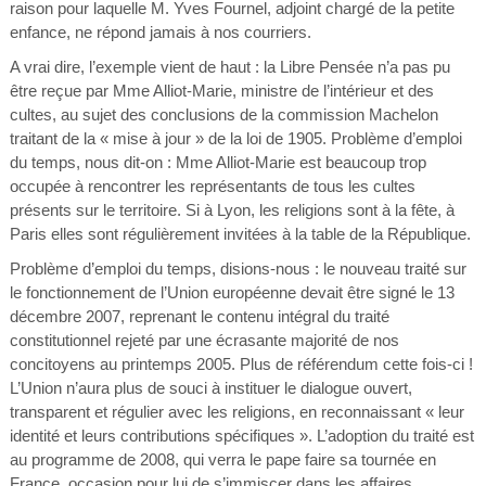
raison pour laquelle M. Yves Fournel, adjoint chargé de la petite
enfance, ne répond jamais à nos courriers.
A vrai dire, l’exemple vient de haut : la Libre Pensée n’a pas pu
être reçue par Mme Alliot-Marie, ministre de l’intérieur et des
cultes, au sujet des conclusions de la commission Machelon
traitant de la « mise à jour » de la loi de 1905. Problème d’emploi
du temps, nous dit-on : Mme Alliot-Marie est beaucoup trop
occupée à rencontrer les représentants de tous les cultes
présents sur le territoire. Si à Lyon, les religions sont à la fête, à
Paris elles sont régulièrement invitées à la table de la République.
Problème d’emploi du temps, disions-nous : le nouveau traité sur
le fonctionnement de l’Union européenne devait être signé le 13
décembre 2007, reprenant le contenu intégral du traité
constitutionnel rejeté par une écrasante majorité de nos
concitoyens au printemps 2005. Plus de référendum cette fois-ci !
L’Union n’aura plus de souci à instituer le dialogue ouvert,
transparent et régulier avec les religions, en reconnaissant « leur
identité et leurs contributions spécifiques ». L’adoption du traité est
au programme de 2008, qui verra le pape faire sa tournée en
France, occasion pour lui de s’immiscer dans les affaires