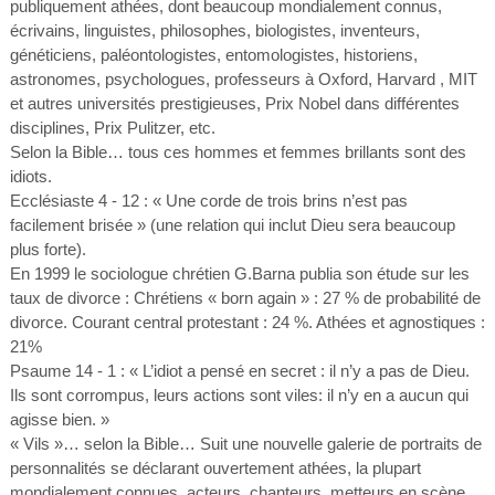
publiquement athées, dont beaucoup mondialement connus,
écrivains, linguistes, philosophes, biologistes, inventeurs,
généticiens, paléontologistes, entomologistes, historiens,
astronomes, psychologues, professeurs à Oxford, Harvard , MIT
et autres universités prestigieuses, Prix Nobel dans différentes
disciplines, Prix Pulitzer, etc.
Selon la Bible… tous ces hommes et femmes brillants sont des
idiots.
Ecclésiaste 4 - 12 : « Une corde de trois brins n’est pas
facilement brisée » (une relation qui inclut Dieu sera beaucoup
plus forte).
En 1999 le sociologue chrétien G.Barna publia son étude sur les
taux de divorce : Chrétiens « born again » : 27 % de probabilité de
divorce. Courant central protestant : 24 %. Athées et agnostiques :
21%
Psaume 14 - 1 : « L’idiot a pensé en secret : il n’y a pas de Dieu.
Ils sont corrompus, leurs actions sont viles: il n’y en a aucun qui
agisse bien. »
« Vils »… selon la Bible… Suit une nouvelle galerie de portraits de
personnalités se déclarant ouvertement athées, la plupart
mondialement connues, acteurs, chanteurs, metteurs en scène,