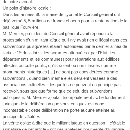
de notre avocat.
Un point d’histoire locale :
Dans les années 90 la mairie de Lyon et le Conseil général ont
déjà versé 5, 5 millions de francs chacun pour la restauration de la
basilique Fourvière.
M. Mercier, président du Conseil général avait répondu à la
protestation d’un militant laïque qu’il n’y avait rien d’illégal dans ces
subventions puisqu’elles étaient autorisées par le dernier alinéa de
l’article 19 de la loi : « les sommes attribuées ( par l’Etat, les
départements et les communes) pour réparations aux édifices
affectés au culte public, qu’ils soient ou non classés comme
monuments historiques […] ne sont pas considérées comme
subventions , quand bien même elles seraient versées à des
associations cultuelles – lesquelles ne peuvent en principe pas
recevoir, sous quelque forme que ce soit, des subventions
publiques ». M. Mercier ajoutait triomphalement : « Le fondement
juridique de la délibération que vous critiquez est donc
incontestable ; cette délibération ne porte aucune atteinte au
principe de laïcité ».
La vérité oblige à dire que le militant laïque en question – c’était le
signataire de cet article - prit ces analyses pour vérité d’Evangile