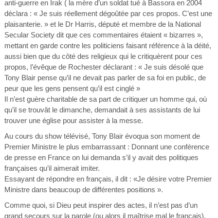
anti-guerre en Irak ( la mère d’un soldat tué à Bassora en 2004
déclara : « Je suis réellement dégoûtée par ces propos. C’est une
plaisanterie. » et le Dr Harris, député et membre de la National
Secular Society dit que ces commentaires étaient « bizarres »,
mettant en garde contre les politiciens faisant référence à la déité,
aussi bien que du côté des religieux qui le critiquèrent pour ces
propos, l’évêque de Rochester déclarant : « Je suis désolé que
Tony Blair pense qu’il ne devait pas parler de sa foi en public, de
peur que les gens pensent qu’il est cinglé »
Il n’est guère charitable de sa part de critiquer un homme qui, où
qu’il se trouvât le dimanche, demandait à ses assistants de lui
trouver une église pour assister à la messe.
Au cours du show télévisé, Tony Blair évoqua son moment de
Premier Ministre le plus embarrassant : Donnant une conférence
de presse en France on lui demanda s’il y avait des politiques
françaises qu’il aimerait imiter.
Essayant de répondre en français, il dit : «Je désire votre Premier
Ministre dans beaucoup de différentes positions ».
Comme quoi, si Dieu peut inspirer des actes, il n’est pas d’un
grand secours sur la parole (ou alors il maîtrise mal le français).