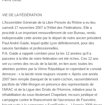
VIE DE LA FÉDÉRATION
L’Assemblée Générale de la Libre Pensée du Rhône a eu lieu
samedi 17 novembre 2007 à l’Hôtel des Fédérations. Elle a
procédé à un important renouvellement de son Bureau, rendu
indispensable cette année par le départ de notre ancien président
Paul André Gaide, lequel quitte Lyon définitivement, pour des
raisons familiales et professionnelles.
P.A. Gaide a rappelé combien pour lui les 12 années qu’il a
passées à la tête de notre fédération ont été riches. Ces 12 ans
ont vu certes des reculs de la laïcité, en lien avec toutes les
atteintes portées par la Vème République et cependant le constat
demeure : « la laïcité reste toujours vivante ». Après une année
2007 bien remplie (banquet de la saint-cochon, rassemblement
pacifiste de Villié-Morgon en présence des représentants de
l’ARAC et de la Ligue des Droits de l’Homme, initiative pour la
réhabilitation du sous-lieutenant Chapelant, recours juridique et
campagne contre le financement de l’ascenseur de Fourvière,
faisant suite à la campagne « Sant’Egidio »…) l’année 2008 devra