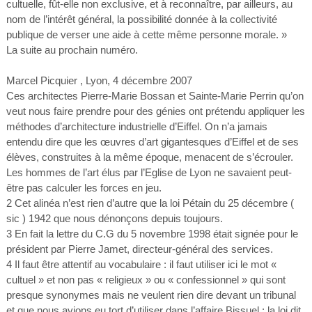
cultuelle, fût-elle non exclusive, et à reconnaître, par ailleurs, au
nom de l’intérêt général, la possibilité donnée à la collectivité
publique de verser une aide à cette même personne morale. »
La suite au prochain numéro.
Marcel Picquier , Lyon, 4 décembre 2007
Ces architectes Pierre-Marie Bossan et Sainte-Marie Perrin qu’on
veut nous faire prendre pour des génies ont prétendu appliquer les
méthodes d’architecture industrielle d’Eiffel. On n’a jamais
entendu dire que les œuvres d’art gigantesques d’Eiffel et de ses
élèves, construites à la même époque, menacent de s’écrouler.
Les hommes de l’art élus par l’Eglise de Lyon ne savaient peut-
être pas calculer les forces en jeu.
2 Cet alinéa n’est rien d’autre que la loi Pétain du 25 décembre (
sic ) 1942 que nous dénonçons depuis toujours.
3 En fait la lettre du C.G du 5 novembre 1998 était signée pour le
président par Pierre Jamet, directeur-général des services.
4 Il faut être attentif au vocabulaire : il faut utiliser ici le mot «
cultuel » et non pas « religieux » ou « confessionnel » qui sont
presque synonymes mais ne veulent rien dire devant un tribunal
et que nous avions eu tort d’utiliser dans l’affaire Bissuel : la loi dit