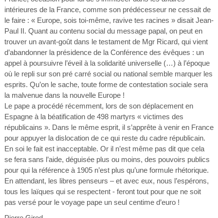
intérieures de la France, comme son prédécesseur ne cessait de
le faire : « Europe, sois toi-même, ravive tes racines » disait Jean-
Paul II. Quant au contenu social du message papal, on peut en
trouver un avant-goût dans le testament de Mgr Ricard, qui vient
d’abandonner la présidence de la Conférence des évêques : un
appel à poursuivre l’éveil à la solidarité universelle (…) à l’époque
où le repli sur son pré carré social ou national semble marquer les
esprits. Qu’on le sache, toute forme de contestation sociale sera
la malvenue dans la nouvelle Europe !
Le pape a procédé récemment, lors de son déplacement en
Espagne à la béatification de 498 martyrs « victimes des
républicains ». Dans le même esprit, il s’apprête à venir en France
pour appuyer la dislocation de ce qui reste du cadre républicain.
En soi le fait est inacceptable. Or il n’est même pas dit que cela
se fera sans l’aide, déguisée plus ou moins, des pouvoirs publics
pour qui la référence à 1905 n’est plus qu’une formule rhétorique.
En attendant, les libres penseurs – et avec eux, nous l’espérons,
tous les laïques qui se respectent - feront tout pour que ne soit
pas versé pour le voyage pape un seul centime d’euro !
Pierre Girod.