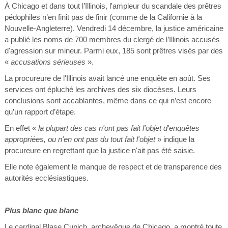
À Chicago et dans tout l’Illinois, l'ampleur du scandale des prêtres
pédophiles n’en finit pas de finir (comme de la Californie à la
Nouvelle-Angleterre). Vendredi 14 décembre, la justice américaine
a publié les noms de 700 membres du clergé de l’Illinois accusés
d'agression sur mineur. Parmi eux, 185 sont prêtres visés par des
«
accusations sérieuses
».
La procureure de l'Illinois avait lancé une enquête en août. Ses
services ont épluché les archives des six diocèses. Leurs
conclusions sont accablantes, même dans ce qui n’est encore
qu’un rapport d’étape.
En effet «
la plupart des cas n'ont pas fait l'objet d'enquêtes
appropriées, ou n'en ont pas du tout fait l'objet
» indique la
procureure en regrettant que la justice n'ait pas été saisie.
Elle note également le manque de respect et de transparence des
autorités ecclésiastiques.
Plus blanc que blanc
Le cardinal Blase Cupich, archevêque de Chicago, a montré toute