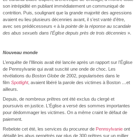
son intrépidité en publiant immédiatement un communiqué de
contrition. Puis, soulignant que la grande majorité des agressions
avaient eu lieu plusieurs décennies avant, il s’est vanté d'être,
avec ses prédécesseurs « à
la pointe de la réponse au scandale
des abus sexuels dans l'Église depuis près de trois décennies
».
Nouveau monde
L’enquête de l’Illinois avait été lancée après un rapport sur l'Église
de Pennsylvanie qui avait suscité une onde de choc. Les
révélations du
Boston Globe
de 2002, popularisées dans le
film
Spotlight
, avaient libéré la parole des victimes à Boston …et
ailleurs.
Depuis, de nombreux prêtres ont été exclus du clergé et
poursuivis en justice. L'Église a versé des sommes importantes
pour dédommager les victimes. On a même craint le défaut de
paiement.
Rebelote cet été, les services du procureur de
Pennsylvanie
ont
détaillé les abus perpétrés par plus de 300 prêtres sur un millier